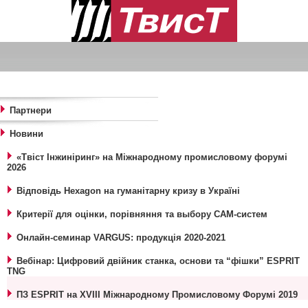
Ме
Партнери
Новини
«Твіст Інжиніринг» на Міжнародному промисловому форумі
2026
Відповідь Hexagon на гуманітарну кризу в Україні
Критерії для оцінки, порівняння та выбору CAM-систем
Онлайн-семинар VARGUS: продукція 2020-2021
Вебінар: Цифровий двійник станка, основи та “фішки” ESPRIT
TNG
ПЗ ESPRIT на XVIII Міжнародному Промисловому Форумі 2019