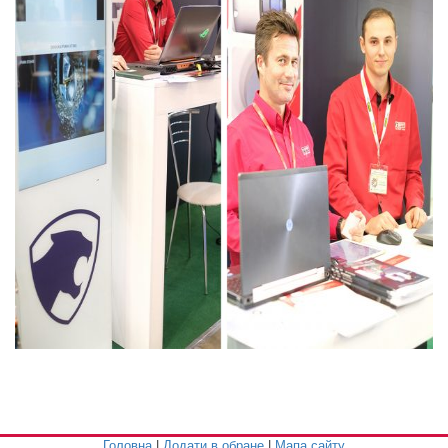
Головна
|
Додати в обране
|
Мапа сайту