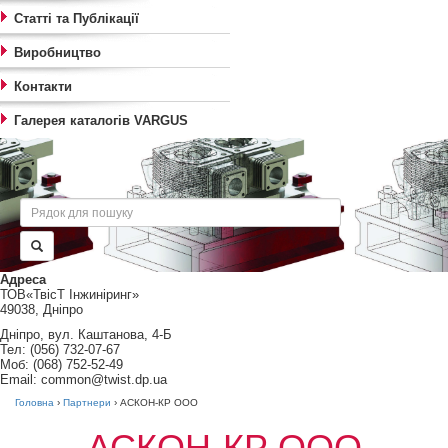
Статті та Публікації
Виробництво
Контакти
Галерея каталогів VARGUS
Пошук
Адреса
ТОВ«ТвісТ Інжиніринг»
49038, Дніпро
Дніпро, вул. Каштанова, 4-Б
Тел: (056) 732-07-67
Моб: (068) 752-52-49
Email: common@twist.dp.ua
Головна
›
Партнери
›
АСКОН-КР ООО
АСКОН-КР ООО