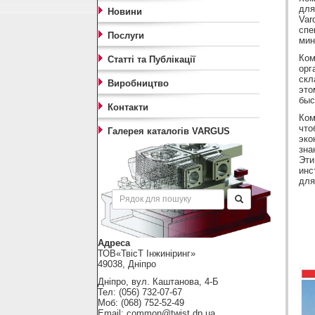
для
Новини
Var
спе
Послуги
мин
Ком
Статті та Публікації
орг
скл
Виробництво
это
быс
Контакти
Ком
что
Галерея каталогів VARGUS
эко
зна
Эти
инс
для
Пошук
Адреса
ТОВ«ТвісТ Інжиніринг»
49038, Дніпро
Дніпро, вул. Каштанова, 4-Б
Тел: (056) 732-07-67
Моб: (068) 752-52-49
Email: common@twist.dp.ua