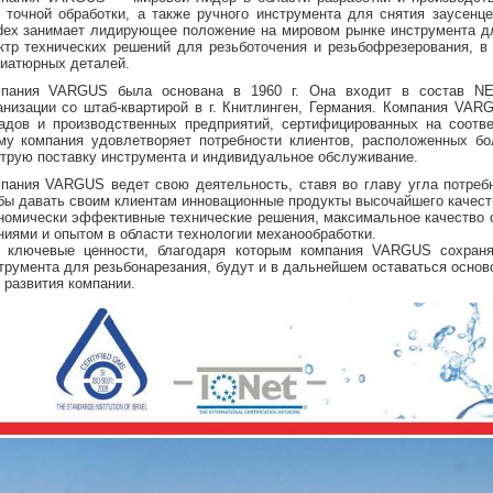
 точной обработки, а также ручного инструмента для снятия заусенц
dex занимает лидирующее положение на мировом рынке инструмента дл
ктр технических решений для резьботочения и резьбофрезерования, в
иатюрных деталей.
пания VARGUS была основана в 1960 г. Она входит в состав NE
анизации со штаб-квартирой в г. Книтлинген, Германия. Компания VA
адов и производственных предприятий, сертифицированных на соотве
му компания удовлетворяет потребности клиентов, расположенных бо
трую поставку инструмента и индивидуальное обслуживание.
пания VARGUS ведет свою деятельность, ставя во главу угла потребн
бы давать своим клиентам инновационные продукты высочайшего качест
номически эффективные технические решения, максимальное качество 
ниями и опытом в области технологии механообработки.
 ключевые ценности, благодаря которым компания VARGUS сохраня
трумента для резьбонарезания, будут и в дальнейшем оставаться основ
 развития компании.