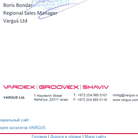
циальный сайт
ерея каталогов VARGUS
Головна
|
Додати в обране
|
Мапа сайту