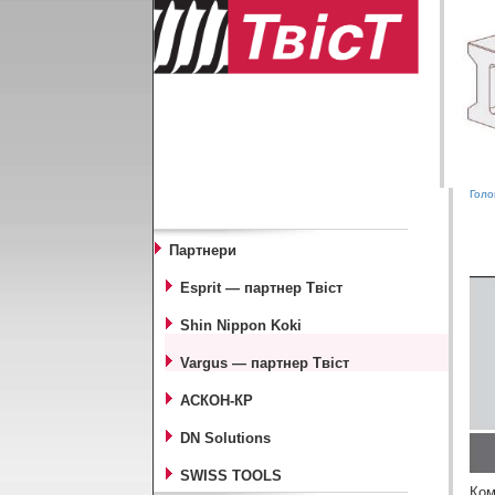
Голо
Партнери
Esprit — партнер Твіст
Shin Nippon Koki
Vargus — партнер Твіст
АСКОН-КР
DN Solutions
SWISS TOOLS
Ком