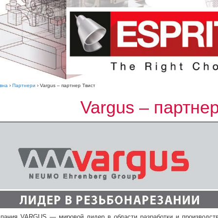
вна
›
Партнери
›
Vargus – партнер Твист
Vargus – партнер
пания VARGUS — мировой лидер в области разработки и производств